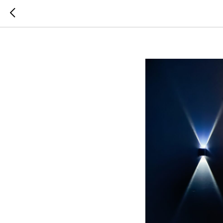
Чирлидин
научитьс