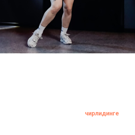
 Чирлидинг?
то не просто вид танца, это целое шоу, с
одит на ум, что вы слышите о
чирлидинге
?
цы девушек с помпонами на хоккейных и баск
 кто знает, что чирлидинг —
самостоятельный в