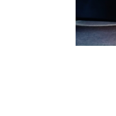
Что такое
Чирлидинг — э
спортом!
Что первое прих
Наверняка, тан
мачтах, но мало