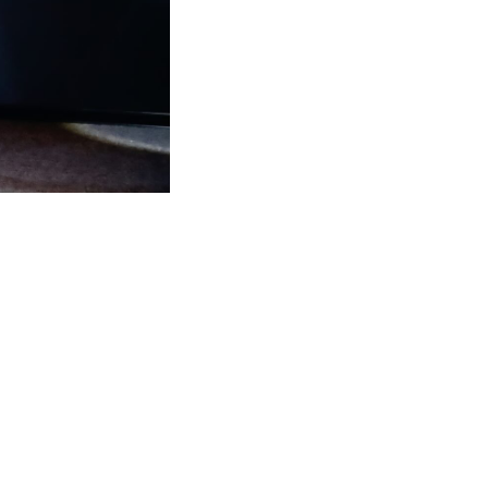
овмещенное со
етбольных
ид спорта
,